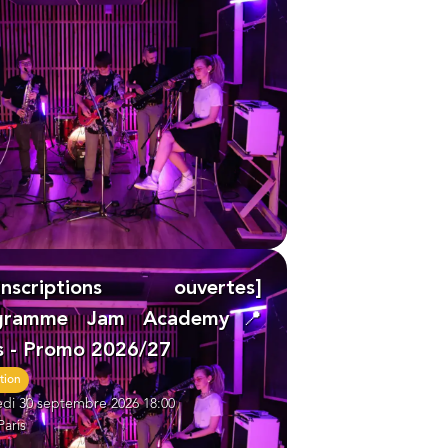
éinscriptions ouvertes]
gramme Jam Academy📍
s - Promo 2026/27
tion
di 30 septembre 2026 18:00
Paris