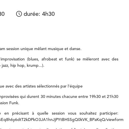
30
durée
:
4h30
jam
session
unique
mêlant
musique
et
danse.
'improvisation
(blues,
afrobeat
et
funk)
se
mêleront
avec
des
e
jazz,
hip
hop,
krump...).
que
avec
des
artistes
sélectionnés
par
l'équipe
mprovisées
qui
durent
30
minutes
chacune
entre
19h30
et
21h30
ssion
Funk.
re
en
précisant
à
quelle
session
vous
souhaitez
participer:
fnNGEq8h6y6dtT2kDPkO3JA1hnJjPYtBHSSgQ0kVK_BPaKqQ/viewform