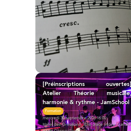
[Préinscriptions ouvertes
Atelier Théorie musicale
harmonie & rythme - JamSchool
Formation
mercredi 30 septembre 2026 16:00
Halle des Grésillons, 7bis place Indira Gandhi
92036 Gennevilliers