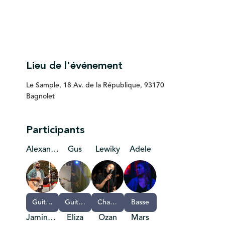
Lieu de l'événement
Le Sample, 18 Av. de la République, 93170
Bagnolet
Participants
Alexandre
Gus
Lewiky
Adele
Guitare
Guitare,Basse
Chant,Guitare
Basse
Jaminy Jam
Eliza
Ozan
Mars