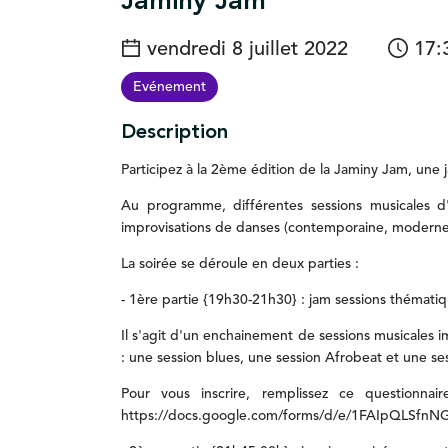
Jaminy Jam
vendredi 8 juillet 2022
17:
Evénement
Description
Participez
à
la
2ème
édition
de
la
Jaminy
Jam,
une
Au
programme,
différentes
sessions
musicales
d
improvisations
de
danses
(contemporaine,
modern
La
soirée
se
déroule
en
deux
parties
:
-
1ère
partie
{19h30-21h30}
:
jam
sessions
thémati
Il
s'agit
d'un
enchainement
de
sessions
musicales
i
:
une
session
blues,
une
session
Afrobeat
et
une
se
Pour
vous
inscrire,
remplissez
ce
questionnai
https://docs.google.com/forms/d/e/1FAIpQLS