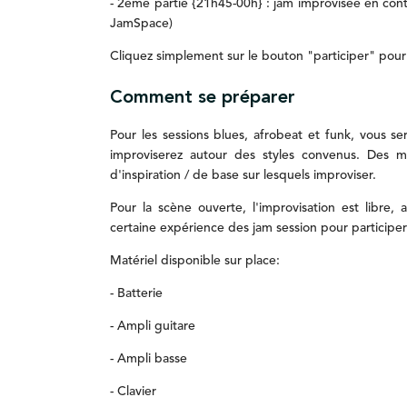
-
2ème
partie
{21h45-00h}
:
jam
improvisée
en
con
JamSpace)
Cliquez
simplement
sur
le
bouton
"participer"
pou
Comment se préparer
Pour
les
sessions
blues,
afrobeat
et
funk,
vous
se
improviserez
autour
des
styles
convenus.
Des
m
d'inspiration
/
de
base
sur
lesquels
improviser.
Pour
la
scène
ouverte,
l'improvisation
est
libre,
certaine
expérience
des
jam
session
pour
participer
Matériel
disponible
sur
place:
-
Batterie
-
Ampli
guitare
-
Ampli
basse
-
Clavier