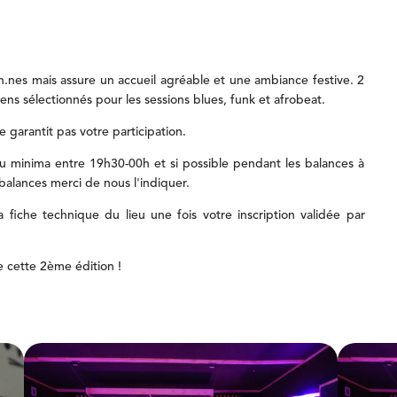
n.nes
mais
assure
un
accueil
agréable
et
une
ambiance
festive.
2
iens
sélectionnés
pour
les
sessions
blues,
funk
et
afrobeat.
ne
garantit
pas
votre
participation.
au
minima
entre
19h30-00h
et
si
possible
pendant
les
balances
à
balances
merci
de
nous
l'indiquer.
la
fiche
technique
du
lieu
une
fois
votre
inscription
validée
par
e
cette
2ème
édition
!