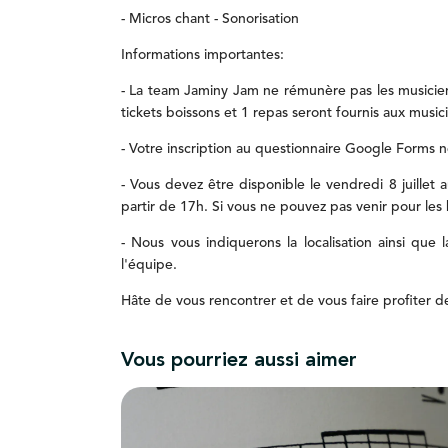
-
Micros
chant
-
Sonorisation
Informations
importantes:
-
La
team
Jaminy
Jam
ne
rémunère
pas
les
musicie
tickets
boissons
et
1
repas
seront
fournis
aux
music
-
Votre
inscription
au
questionnaire
Google
Forms
-
Vous
devez
être
disponible
le
vendredi
8
juillet
partir
de
17h.
Si
vous
ne
pouvez
pas
venir
pour
les
-
Nous
vous
indiquerons
la
localisation
ainsi
que
l'équipe.
Hâte
de
vous
rencontrer
et
de
vous
faire
profiter
d
Vous pourriez aussi aimer