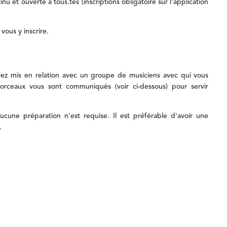
tinu
et
ouverte
à
tous.tes
(inscriptions
obligatoire
sur
l'application
r
vous
y
inscrire.
rez
mis
en
relation
avec
un
groupe
de
musiciens
avec
qui
vous
orceaux
vous
sont
communiqués
(voir
ci-dessous)
pour
servir
aucune
préparation
n'est
requise.
Il
est
préférable
d'avoir
une
.