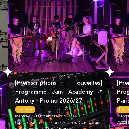
]
[Préinscriptions ouvertes]
[Pr
,
Programme Jam Academy📍
Pro
Antony - Promo 2026/27
Pari
Formation
Forma
mercredi 30 septembre 2026 18:00
mercre
,
Espace Vasarely, Pl. des Anciens Combattants
75000 
d'Afrique du N, 92160 Antony