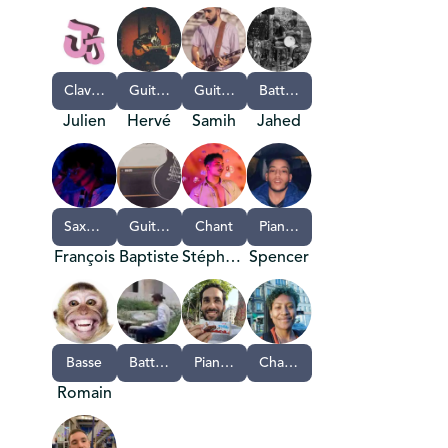
Clavier,Guitare,Basse,Batterie,Piano,Percussions,Saxophone,Trompette,Trombone,Violon,Contrebasse,Autre instrument à cordes,Autre instrument à vent
Guitare,Basse
Guitare
Batterie
Julien
Hervé
Samih
Jahed
Saxophone
Guitare
Chant
Piano,Chant,Batterie,Flûte,Violon,DJ
François
Baptiste
Stéphane
Spencer
Basse
Batterie,Percussions,Guitare
Piano,Basse,Percussions
Chant,Guitare,Basse,Batterie,Percussions
Romain