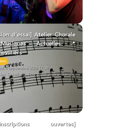
sion d'essai] Atelier Chorale
usiques Actuelles📍
evilliers
tion
di 4 septembre 2026 17:00
des Grésillons, 7bis place Indira Gandhi,
Gennevilliers
éinscriptions ouvertes]