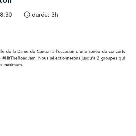
ton
8:30
durée
:
3h
alle
de
la
Dame
de
Canton
à
l’occasion
d’une
soirée
de
concerts
e
#HitTheRoadJam.
Nous
sélectionnerons
jusqu’à
2
groupes
qui
es
maximum.