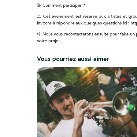
📝
Comment
participer
?
⚠️
Cet
événement
est
réservé
aux
artistes
et
gro
invitons
à
répondre
aux
quelques
questions
ici
:
htt
🤙
Nous
vous
recontacterons
ensuite
pour
faire
un
votre
projet.
Vous pourriez aussi aimer