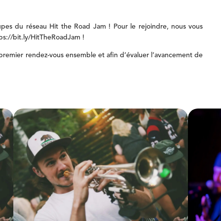
upes
du
réseau
Hit
the
Road
Jam
!
Pour
le
rejoindre,
nous
vous
ps://bit.ly/HitTheRoadJam
!
premier
rendez-vous
ensemble
et
afin
d’évaluer
l’avancement
de