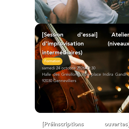
[Session d'essai] Atelie
d'improvisation (niveau
intermédiaires)
Formation
samedi 24 octobre 2026 12:30
Halle des Grésillons, 7bis place Indira Gandhi
92030 Gennevilliers
[Préinscriptions ouvertes