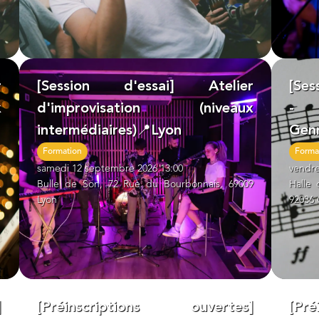
r
[Session d'essai] Atelier
[Ses
x
d'improvisation (niveaux
- M
intermédiaires)📍Lyon
Genn
Formation
Forma
samedi 12 septembre 2026 13:00
vendre
,
Bulle de Son, 72 Rue du Bourbonnais, 69009
Halle 
Lyon
92036 
]
[Préinscriptions ouvertes]
[Pr