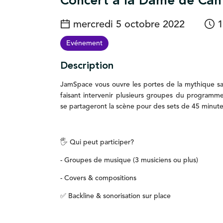
Concert à la Dame de Can
mercredi 5 octobre 2022
1
Evénement
Description
JamSpace
vous
ouvre
les
portes
de
la
mythique
s
faisant
intervenir
plusieurs
groupes
du
programm
se
partageront
la
scène
pour
des
sets
de
45
minut
🖐️
Qui
peut
participer?
-
Groupes
de
musique
(3
musiciens
ou
plus)
-
Covers
&
compositions
✅
Backline
&
sonorisation
sur
place